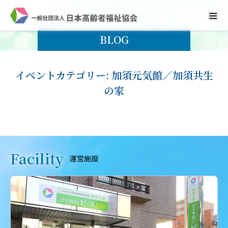
ス
タ
ッ
フ
ブ
ロ
グ
BLOG
イベントカテゴリー:
加須元気館／加須共生
の家
Facility
運営施設