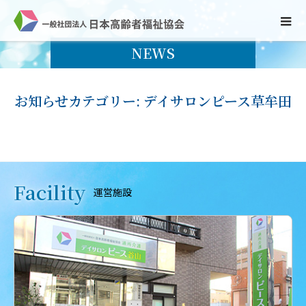
お
知
ら
せ
NEWS
お知らせカテゴリー:
デイサロンピース草牟田
Facility
運営施設